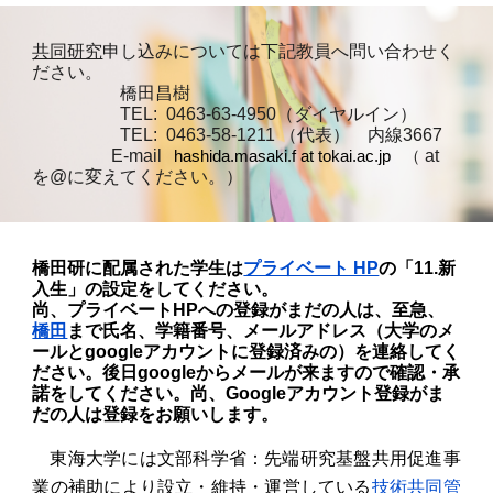
共同研究
申し込みについては下記教員へ問い合わせく
ださい。
橋田昌樹
TEL: 0463-63-4950（ダイヤルイン）
TEL: 0463-58-1211 （代表） 内線3667
E-mail
at
hashida.masaki.f at tokai.ac.jp
（
を@に変えてください。）
橋田研に配属された学生は
プライベート HP
の「11.新
入生」の設定をしてください。
尚、プライベートHPへの登録がまだの人は、至急、
橋田
まで氏名、学籍番号、メールアドレス（大学のメ
ールとgoogleアカウントに登録済みの）を連絡してく
ださい。後日googleからメールが来ますので確認・承
諾をしてください。尚、Googleアカウント登録がま
だの人は登録をお願いします。
東海大学には文部科学省：先端研究基盤共用促進事
業の補助により設立・維持・運営している
技術共同管