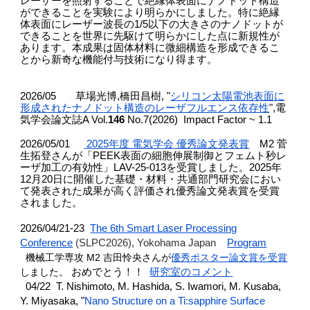
レーザーを照射することで絶縁体表面にナノドット構造
ができることを実験により明らかにしました。特に絶縁
体表面にレーザー波長の1/5以下の大きさのナノドットが
できることを世界に先駆けて明らかにした点に新規性が
あります。本成果は固体材料に微細構造を形成できるこ
とから新奇な機能付与技術になり得ます。
2026/05
草場光博
,橋田昌樹,
"
シリコン太陽電池表面に
形成されたナノドット構造のレーザフルエンス依存性
",
電
気学会論文誌A Vol.
146
No.7(2026)
Impact Factor ~ 1.1
2026/05/01
2025年度 電気学会 優秀論文発表賞
M2 菅
生拓登さんが「PEEK表面の細胞伸展制御とフェムト秒レ
ーザ加工の有効性」LAV-25-013を受賞しました。2025年
12月20日に開催した
基礎・材料・共通部門研究会におい
て発表された成果が高く評価され
優秀論文発表賞を受賞
されました。
2026/04/21-23
The 6th Smart Laser Processing
Conference
(SLPC2026), Yokohama Japan
Program
機械工学専攻 M2
吉田怜央
さん
が
優秀ポスター論文賞を受賞
しました。
おめでとう！！
研究室のコメント
04/22 T. Nishimoto
, M. Hashida,
S. Iwamori, M. Kusaba,
Y. Miyasaka,
"
Nano Structure on a Ti:sapphire Surface