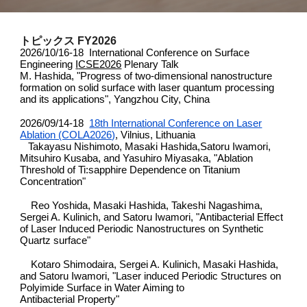
トピックス FY2026
2026/10/16-18 International Conference on Surface
Engineering
I
CSE2026
Plenary Talk
M. Hashida, "Progress of two-dimensional nanostructure
formation on solid surface with laser quantum processing
and its applications", Yangzhou City, China
2026/09/14-18
18th International Conference on Laser
Ablation (COLA2026)
, Vilnius, Lithuania
Takayasu Nishimoto, Masaki Hashida,Satoru Iwamori,
Mitsuhiro Kusaba, and Yasuhiro Miyasaka, "
Ablation
Threshold of Ti:sapphire Dependence on Titanium
Concentration"
Reo Yoshida, Masaki Hashida, Takeshi Nagashima,
Sergei A. Kulinich, and Satoru Iwamori, "
Antibacterial Effect
of Laser Induced Periodic Nanostructures on Synthetic
Quartz surface"
Kotaro Shimodaira, Sergei A. Kulinich, Masaki Hashida,
and Satoru Iwamori, "
Laser induced Periodic Structures on
Polyimide Surface in Water Aiming to
Antibacterial Property"