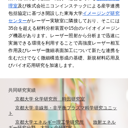
理室
及び株式会社ニコンインステックによる産学連携
包括協定に基づき開設した東海大学
イメージング研究
センター
がレーザー実験室に隣接しており、そこには
35
台を超える材料分析装置や15台のバイオイメージン
グ機器があります。レーザー照射から分析まで迅速に
実施できる環境を利用することで高強度レーザー相互
作用及びレーザー微細表面加工について新たな連携を
生むだけでなく微細構造形成の基礎、新規材料応用及
びバイオ応用研究を加速します。
共同研究実績
京都大学 化学研究所 時田研究室
京都大学 非線形・非平衡プラズマ科学研究ユニッ
ト
京都大学エネルギー理工学研究所
放射エネル
ギー研究分野 大垣・全研究室