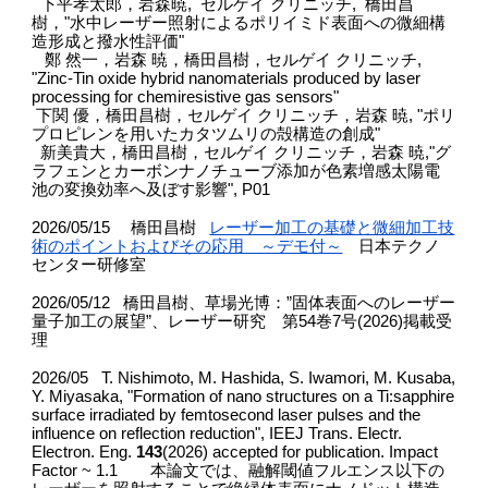
下平孝太郎，岩森暁
,
セルゲイ クリニッチ
,
橋田昌
樹，"
水中レーザー照射によるポリイミド表面への微細構
造形成と撥水性評価"
鄭 然一，岩森 暁，橋田昌樹，セルゲイ クリニッチ,
"Zinc-Tin oxide hybrid nanomaterials produced by laser
processing for chemiresistive gas sensors"
下関 優，橋田昌樹，セルゲイ クリニッチ，岩森 暁, "ポリ
プロピレンを用いたカタツムリの殻構造の創成"
新美貴大，橋田昌樹，セルゲイ クリニッチ，岩森 暁,"グ
ラフェンとカーボンナノチューブ添加が色素増感太陽電
池の変換効率へ及ぼす影響", P01
202
6
/05/
15 橋田昌樹
レーザー加工の基礎と微細加工技
術のポイントおよびその応用 ～デモ付～
日本テクノ
センター研修室
2026/05/12
橋田昌樹、草場光博：”固体表面へのレーザー
量子加工の展望”、レーザー研究 第54巻7号(2026)掲載受
理
2026/05 T. Nishimoto, M. Hashida, S. Iwamori, M. Kusaba,
Y. Miyasaka, "Formation of nano structures on a Ti:sapphire
surface irradiated by femtosecond laser pulses and the
influence on reflection reduction", IEEJ Trans. Electr.
Electron. Eng.
143
(2026) accepted for publication. Impact
Factor ~ 1.1 本論文では、融解閾値フルエンス以下の