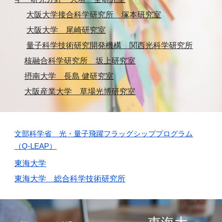
大阪大学接合科学研究所 塚本研究室
大阪大学
尾崎
研究室
量子科学技術研究開発機構 関西光科学研究所
核融合科学研究所 坂上研究室
摂南大学 長島 健研究室
大阪産業大学 草場光博研究室
文部科学省 光・量子飛躍フラッグシッププログラム
（Q-LEAP）
東海大学
東海大学 総合科学技術研究所