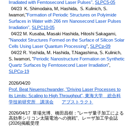
Irradiated with Femtosecond Laser Pulses
",
SLPC5-05
04/23 K. Shimodaira, M, Hashida,
S. Kulinich, S
.
Iwamori,
"
Formation of Periodic Structures on Polyimide
Surfaces in Water with 266 nm Nanosecond Laser Pulses
Irradiation
",
SLPC10-05
04/22 M. Kusaba, Masaki Hashida, Hitoshi Sakagami,
"
Nanodot Structures Formed on the Surface of Silicon Solar
Cells Using Laser Quantum Processing
",
SLPC
p
-09
04/22 R. Yoshida, M. Hashida, T.Nagashima, S. Kulinich,
S. Iwamori, "
Periodic Nanostructure Formation on Synthetic
Quartz Surfaces by Femtosecond Laser Irradiation
",
SLPCp-19
2026/04/20
Prof. Beat Neuenschwander, "Driving Laser Processes to
its Limits: Scaling to High Throughput", 東海大学 総合科
学技術研究所 講演会
アブストラクト
2026/04/17 草場光博、橋田昌樹：”レーザ量子加工による
高効率シリコン太陽電池への挑戦"、レーザ加工学会誌
(2026)掲載受理