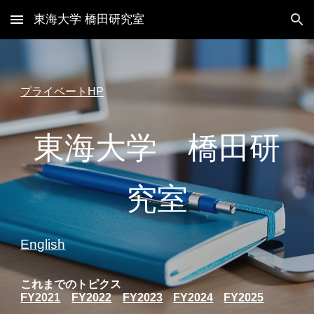
東海大学 橋田研究室
Skip to main content
Skip to navigation
プライベートHP
東海大学 橋田研
究室
English
これまでのトピクス
FY2021
FY2022
FY2023
FY2024
FY2025